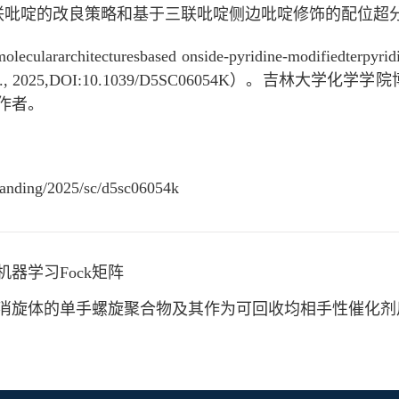
联吡啶的改良策略和基于三联吡啶侧边吡啶修饰的配位超
rarchitecturesbased onside-pyridine-modifiedterpyridine
m.Sci., 2025,DOI:10.1039/D5SC06054K）。
作者。
lelanding/2025/sc/d5sc06054k
器学习Fock矩阵
消旋体的单手螺旋聚合物及其作为可回收均相手性催化剂