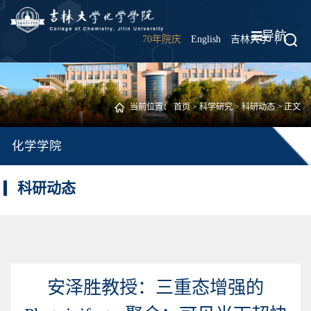
导航
70年院庆
English
吉林大学
|
当前位置：
首页
>
科学研究
>
科研动态
> 正文
化学学院
科研动态
安泽胜教授：三重态增强的