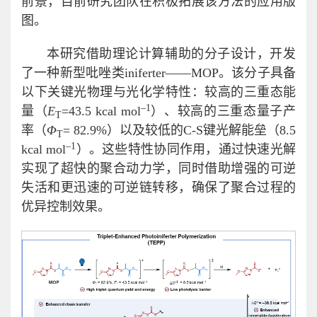
前景，目前研究团队在积极拓展该方法的应用版
图。
本研究借助理论计算辅助的分子设计，开发
了一种新型吡唑类iniferter——MOP。该分子具备
以下关键光物理与光化学特性：较高的三重态能
–1
量（
E
=43.5 kcal mol
）、较高的三重态量子产
T
率（
Φ
= 82.9%）以及较低的C-S键光解能垒（8.5
T
–1
kcal mol
）。这些特性协同作用，通过快速光解
实现了超快的聚合动力学，同时借助增强的可逆
失活和更迅速的可逆链转移，确保了聚合过程的
优异控制效果。