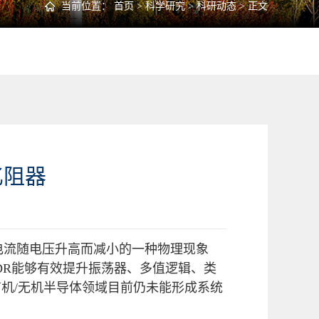
当前位置：
首页
>
科学研究
>
科研动态
> 正文
忆阻器
偏压范围内，电流随电压升高而减小的一种物理现象
DR能够有效提升振荡器、多值逻辑、类
机/无机半导体领域目前仍未能形成系统