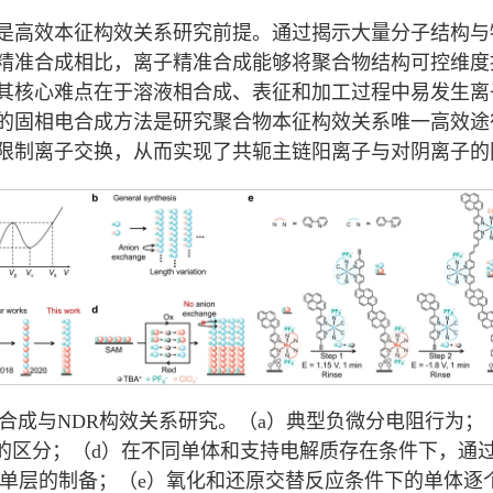
是高效本征构效关系研究前提。通过揭示大量分子结构与
精准合成相比，离子精准合成能够将聚合物结构可控维度
其核心难点在于溶液相合成、表征和加工过程中易发生离
成方法是研究聚合物本征构效关系唯一高效途径（Acc. Chem.
限制离子交换，从而实现了共轭主链阳离子与对阴离子的同
合成与NDR构效关系研究。（a）典型负微分电阻行为；
的区分；（d）在不同单体和支持电解质存在条件下，通
单层的制备；（e）氧化和还原交替反应条件下的单体逐