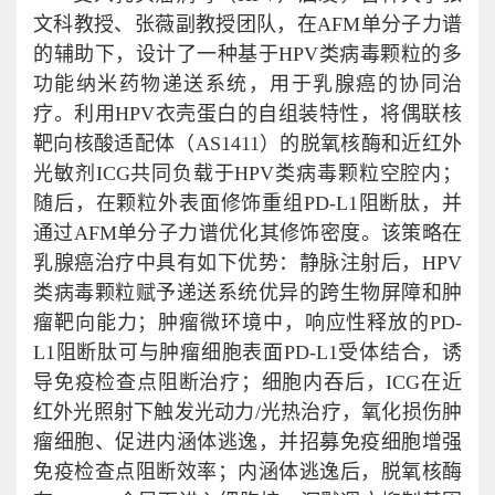
文科教授、张薇副教授团队，在AFM单分子力谱
的辅助下，设计了一种基于HPV类病毒颗粒的多
功能纳米药物递送系统，用于乳腺癌的协同治
疗。利用HPV衣壳蛋白的自组装特性，将偶联核
靶向核酸适配体（AS1411）的脱氧核酶和近红外
光敏剂ICG共同负载于HPV类病毒颗粒空腔内；
随后，在颗粒外表面修饰重组PD-L1阻断肽，并
通过AFM单分子力谱优化其修饰密度。该策略在
乳腺癌治疗中具有如下优势：静脉注射后，HPV
类病毒颗粒赋予递送系统优异的跨生物屏障和肿
瘤靶向能力；肿瘤微环境中，响应性释放的PD-
L1阻断肽可与肿瘤细胞表面PD-L1受体结合，诱
导免疫检查点阻断治疗；细胞内吞后，ICG在近
红外光照射下触发光动力/光热治疗，氧化损伤肿
瘤细胞、促进内涵体逃逸，并招募免疫细胞增强
免疫检查点阻断效率；内涵体逃逸后，脱氧核酶