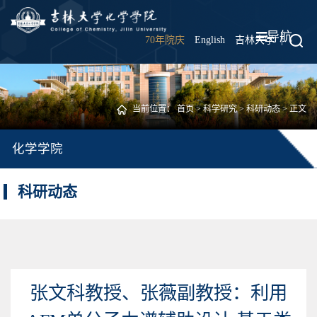
导航
70年院庆
English
吉林大学
|
当前位置：
首页
>
科学研究
>
科研动态
> 正文
化学学院
科研动态
张文科教授、张薇副教授：利用