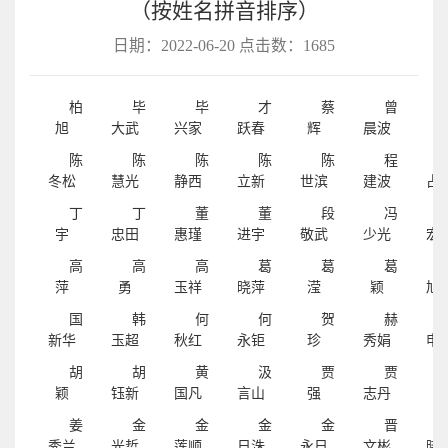
（按姓名拼音排序）
日期：2022-06-20 点击数：
1685
柏
毕
毕
才
蔡
曾
旭
大武
兴家
跃春
辉
晨波
泽
陈
陈
陈
陈
陈
程
冬松
慧光
静西
立新
世滨
建波
占
丁
丁
董
董
段
冯
宇
忠田
惠瑾
进宇
敬武
少光
宏
高
高
高
葛
葛
葛
萍
勇
玉祥
晓萍
滢
颖
旭
国
韩
何
何
贺
赫
新华
玉超
秋红
永钜
珍
秀娟
申
胡
胡
黄
汲
贾
贾
颖
钰新
国凡
言山
强
志丹
巍
姜
金
金
金
金
晋
秀兰
光哲
莲顺
日洙
永日
文彬
晓