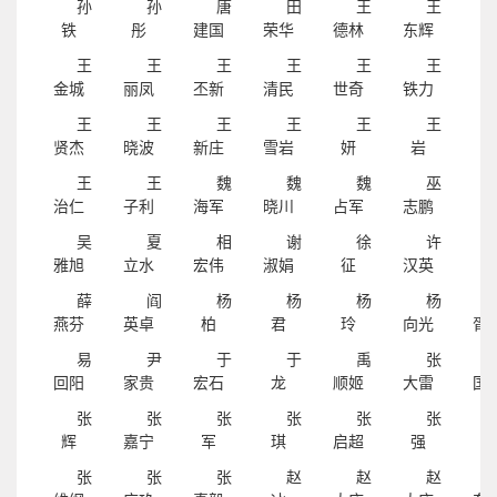
孙
孙
唐
田
王
王
铁
彤
建国
荣华
德林
东辉
菲
王
王
王
王
王
王
金城
丽凤
丕新
清民
世奇
铁力
玮
王
王
王
王
王
王
贤杰
晓波
新庄
雪岩
妍
岩
瑛
王
王
魏
魏
魏
巫
治仁
子利
海军
晓川
占军
志鹏
靖
吴
夏
相
谢
徐
许
雅旭
立水
宏伟
淑娟
征
汉英
斌
薛
阎
杨
杨
杨
杨
燕芬
英卓
柏
君
玲
向光
胥
易
尹
于
于
禹
张
回阳
家贵
宏石
龙
顺姬
大雷
国
张
张
张
张
张
张
辉
嘉宁
军
琪
启超
强
庆
张
张
张
赵
赵
赵