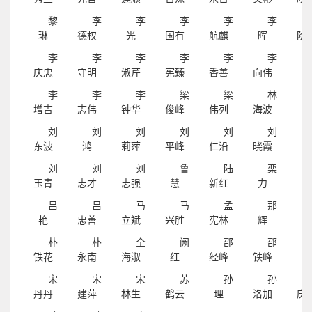
黎
李
李
李
李
李
琳
德权
光
国有
航麒
晖
阶
李
李
李
李
李
李
庆忠
守明
淑芹
宪臻
香善
向伟
影
李
李
李
梁
梁
林
增吉
志伟
钟华
俊峰
伟列
海波
雷
刘
刘
刘
刘
刘
刘
东波
鸿
莉萍
平峰
仁沿
晓霞
新
刘
刘
刘
鲁
陆
栾
玉青
志才
志强
慧
新红
力
娟
吕
吕
马
马
孟
那
艳
忠善
立斌
兴胜
宪林
辉
卓
朴
朴
全
阙
邵
邵
铁花
永南
海淑
红
经峰
铁峰
震
宋
宋
宋
苏
孙
孙
丹丹
建萍
林生
鹤云
理
洛加
庆