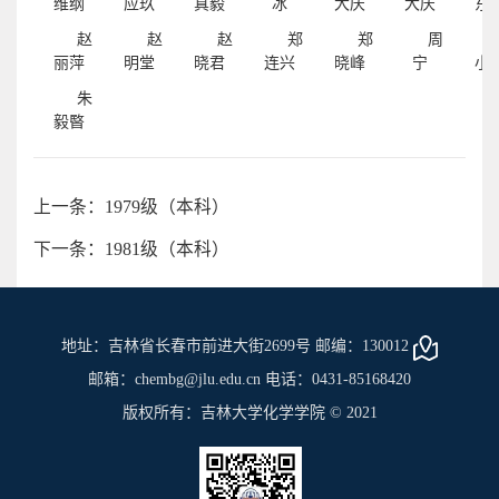
维纲
应玖
真毅
冰
大庆
大庆
东
赵
赵
赵
郑
郑
周
丽萍
明堂
晓君
连兴
晓峰
宁
小
朱
毅暋
上一条：1979级（本科）
下一条：1981级（本科）
地址：吉林省长春市前进大街2699号 邮编：130012
邮箱：chembg@jlu.edu.cn 电话：0431-85168420
版权所有：吉林大学化学学院 © 2021