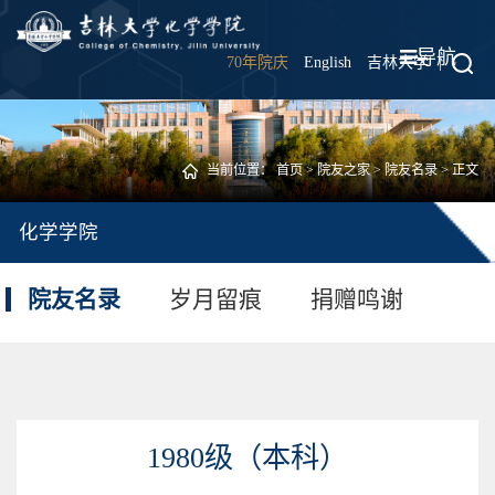
导航
70年院庆
English
吉林大学
|
当前位置：
首页
>
院友之家
>
院友名录
> 正文
化学学院
院友名录
岁月留痕
捐赠鸣谢
1980级（本科）