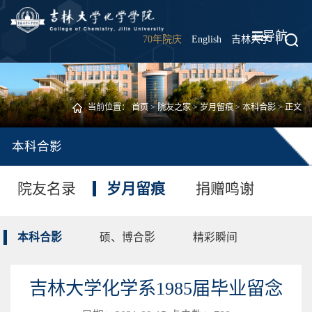
导航
70年院庆
English
吉林大学
|
当前位置：
首页
>
院友之家
>
岁月留痕
>
本科合影
> 正文
本科合影
院友名录
岁月留痕
捐赠鸣谢
本科合影
硕、博合影
精彩瞬间
吉林大学化学系1985届毕业留念