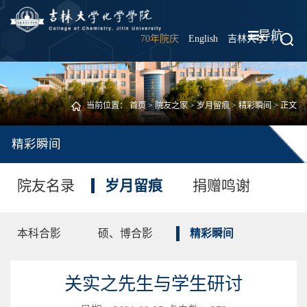
导航
70年院庆
English
吉林大学
|
当前位置：
首页
>
院友之家
>
岁月留痕
>
精彩瞬间
> 正文
精彩瞬间
院友名录
岁月留痕
捐赠鸣谢
本科合影
硕、博合影
精彩瞬间
关实之先生与学生研讨