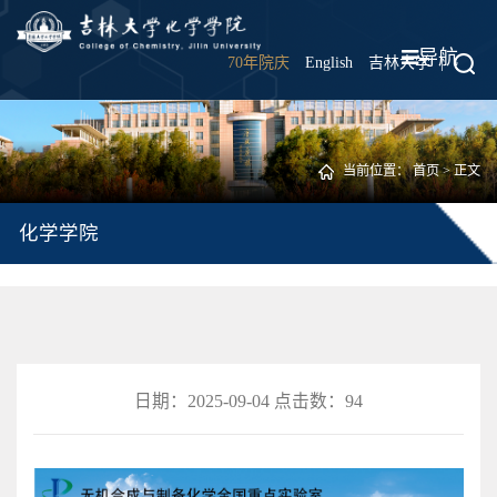
导航
70年院庆
English
吉林大学
|
当前位置：
首页
> 正文
化学学院
日期：2025-09-04 点击数：
94