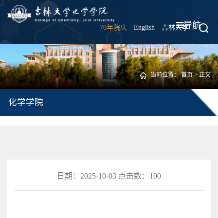
导航
70年院庆
English
吉林大学
|
当前位置：
首页
> 正文
化学学院
日期：2025-10-03 点击数：
100