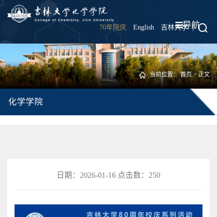
导航
70年院庆
English
吉林大学
|
当前位置：
首页
> 正文
化学学院
日期：2026-01-16 点击数：
250