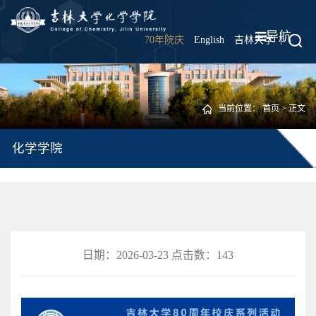
导航
70年院庆
English
吉林大学
|
当前位置：
首页
> 正文
化学学院
日期：2026-03-23 点击数：
143