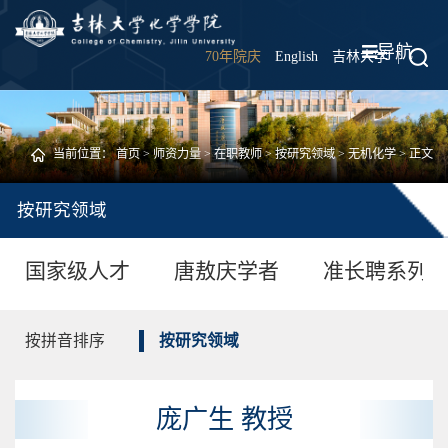
导航
70年院庆
English
吉林大学
|
当前位置：
首页
>
师资力量
>
在职教师
>
按研究领域
>
无机化学
> 正文
按研究领域
国家级人才
唐敖庆学者
准长聘系列
按拼音排序
按研究领域
庞广生 教授