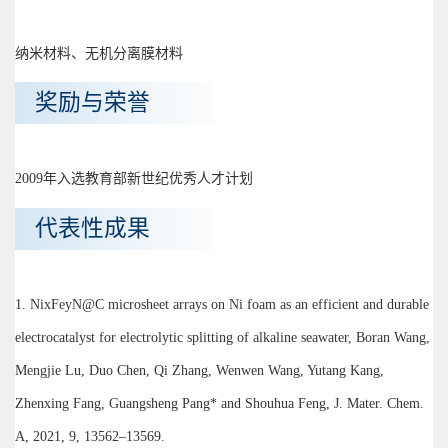
纳米材料、无机分离膜材料
奖励与荣誉
2009年入选教育部新世纪优秀人才计划
代表性成果
1. NixFeyN@C microsheet arrays on Ni foam as an efficient and durable
electrocatalyst for electrolytic splitting of alkaline seawater, Boran Wang,
Mengjie Lu, Duo Chen, Qi Zhang, Wenwen Wang, Yutang Kang,
Zhenxing Fang, Guangsheng Pang* and Shouhua Feng, J. Mater. Chem.
A, 2021, 9, 13562–13569.