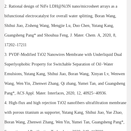
2. Rational design of NiFe LDH@Ni3N nano/microsheet arrays as a
bifunctional electrocatalyst for overall water splitting, Boran Wang,
Shihui Jiao, Zisheng Wang, Mengjie Lu, Duo Chen, Yutang Kang,
Guangsheng Pang* and Shouhua Feng, J. Mater. Chem. A, 2020, 8,
17202–17211
3. PVDF-Modified TiO2 Nanowires Membrane with Underliquid Dual
Superlyophobic Property for Switchable Separation of Oil−Water
Emulsions, Yutang Kang, Shihui Jiao, Boran Wang, Xinyan Lv, Wenwen
Wang, Wen Yin, Zhenwei Zhang, Qi zhang, Yumei Tan, and Guangsheng
Pang*, ACS Appl. Mater. Interfaces, 2020, 12, 40925−40936.
4. High-flux and high rejection TiO2 nanofibers ultrafiltration membrane
with porous titanium as supporter, Yutang Kang, Shihui Jiao, Yue Zhao,
Boran Wang, Zhenwei Zhang, Wen Yin, Yumei Tan, Guangsheng Pang*,