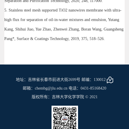
Separation and Purification Technology, 2020, 248, 117000.
5. Stainless steel mesh supported TiO2 nanowires membrane with ultra-
high flux for separation of oil-in-water mixtures and emulsion, Yutang
Kang, Shihui Jiao, Yue Zhao, Zhenwei Zhang, Boran Wang, Guangsheng
Pang*, Surface & Coatings Technology, 2019, 375, 518–526.
地址：吉林省长春市前进大街2699号 邮编：130012
邮箱：chembg@jlu.edu.cn 电话：0431-85168420
版权所有：吉林大学化学学院 © 2021