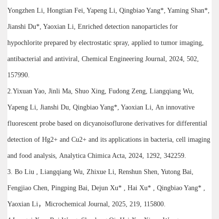
Yongzhen Li, Hongtian Fei, Yapeng Li, Qingbiao Yang*, Yaming Shan*,
Jianshi Du*, Yaoxian Li, Enriched detection nanoparticles for
hypochlorite prepared by electrostatic spray, applied to tumor imaging,
antibacterial and antiviral, Chemical Engineering Journal, 2024, 502,
157990.
2.Yixuan Yao, Jinli Ma, Shuo Xing, Fudong Zeng, Liangqiang Wu,
Yapeng Li, Jianshi Du, Qingbiao Yang*, Yaoxian Li, An innovative
fluorescent probe based on dicyanoisoflurone derivatives for differential
detection of Hg2+ and Cu2+ and its applications in bacteria, cell imaging
and food analysis, Analytica Chimica Acta, 2024, 1292, 342259.
3. Bo Liu , Liangqiang Wu, Zhixue Li, Renshun Shen, Yutong Bai,
Fengjiao Chen, Pingping Bai, Dejun Xu* , Hai Xu* , Qingbiao Yang* ,
Yaoxian Li，Microchemical Journal, 2025, 219, 115800.