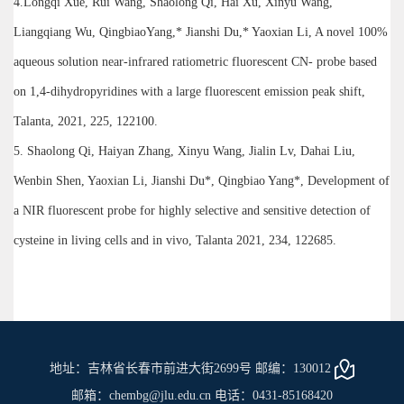
4.Longqi Xue, Rui Wang, Shaolong Qi, Hai Xu, Xinyu Wang,
Liangqiang Wu, QingbiaoYang,* Jianshi Du,* Yaoxian Li, A novel 100%
aqueous solution near-infrared ratiometric fluorescent CN- probe based
on 1,4-dihydropyridines with a large fluorescent emission peak shift,
Talanta, 2021, 225, 122100.
5. Shaolong Qi, Haiyan Zhang, Xinyu Wang, Jialin Lv, Dahai Liu,
Wenbin Shen, Yaoxian Li, Jianshi Du*, Qingbiao Yang*, Development of
a NIR fluorescent probe for highly selective and sensitive detection of
cysteine in living cells and in vivo, Talanta 2021, 234, 122685.
地址：吉林省长春市前进大街2699号 邮编：130012
邮箱：chembg@jlu.edu.cn 电话：0431-85168420