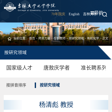
导航
70年院庆
English
吉林大学
|
当前位置：
首页
>
师资力量
>
在职教师
>
按研究领域
>
有机化学
> 正文
按研究领域
国家级人才
唐敖庆学者
准长聘系列
按拼音排序
按研究领域
杨清彪 教授