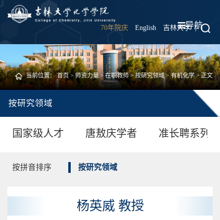
导航
70年院庆
English
吉林大学
|
当前位置：
首页
>
师资力量
>
在职教师
>
按研究领域
>
有机化学
> 正文
按研究领域
国家级人才
唐敖庆学者
准长聘系列
按拼音排序
按研究领域
杨英威 教授