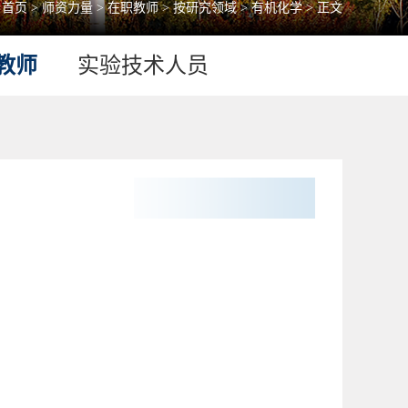
：
首页
>
师资力量
>
在职教师
>
按研究领域
>
有机化学
> 正文
教师
实验技术人员