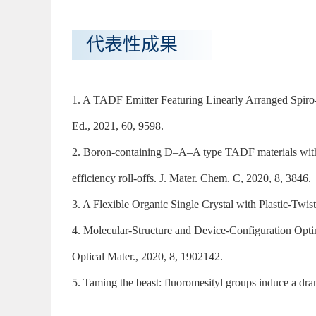
代表性成果
1. A TADF Emitter Featuring Linearly Arranged Spi
Ed., 2021, 60, 9598.
2. Boron-containing D–A–A type TADF materials with t
efficiency roll-offs. J. Mater. Chem. C, 2020, 8, 3846.
3. A Flexible Organic Single Crystal with Plastic-Twi
4. Molecular-Structure and Device-Configuration Opt
Optical Mater., 2020, 8, 1902142.
5. Taming the beast: fluoromesityl groups induce a dra