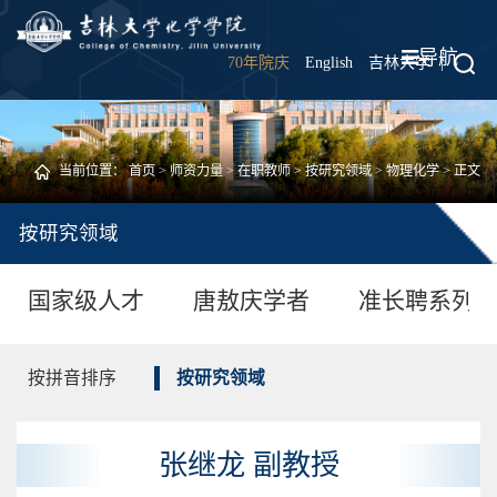
导航
70年院庆
English
吉林大学
|
当前位置：
首页
>
师资力量
>
在职教师
>
按研究领域
>
物理化学
> 正文
按研究领域
国家级人才
唐敖庆学者
准长聘系列
按拼音排序
按研究领域
张继龙 副教授