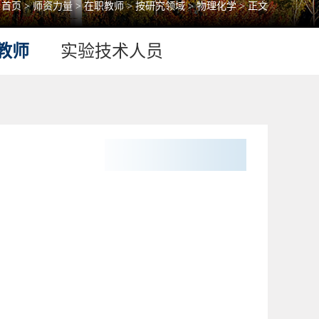
：
首页
>
师资力量
>
在职教师
>
按研究领域
>
物理化学
> 正文
教师
实验技术人员