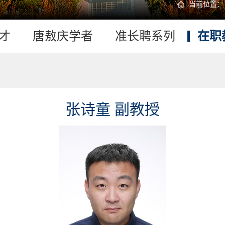
当前位置
才
唐敖庆学者
准长聘系列
在职
张诗童 副教授