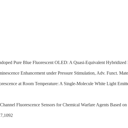
Nondoped Pure Blue Fluorescent OLED: A Quasi-Equivalent Hybridized E
minescence Enhancement under Pressure Stimulation, Adv. Funct. Mate
orescence at Room Temperature: A Single-Molecule White Light Emitt
al-Channel Fluorescence Sensors for Chemical Warfare Agents Based on 
17,1092