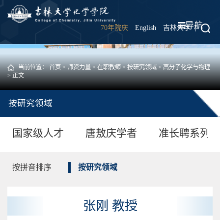
导航
70年院庆
English
吉林大学
|
当前位置：
首页
>
师资力量
>
在职教师
>
按研究领域
>
高分子化学与物理
> 正文
按研究领域
国家级人才
唐敖庆学者
准长聘系列
按拼音排序
按研究领域
张刚 教授