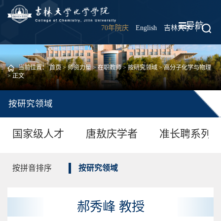
导航
70年院庆
English
吉林大学
|
当前位置：
首页
>
师资力量
>
在职教师
>
按研究领域
>
高分子化学与物理
> 正文
按研究领域
国家级人才
唐敖庆学者
准长聘系列
按拼音排序
按研究领域
郝秀峰 教授