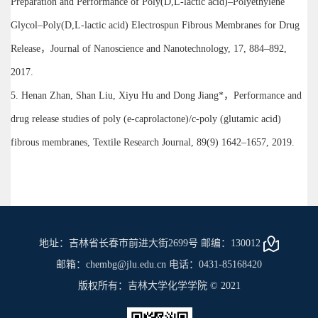
Preparation and Performance of Poly(D,L-lactic acid)–Polyethylene
Glycol–Poly(D,L-lactic acid) Electrospun Fibrous Membranes for Drug
Release，Journal of Nanoscience and Nanotechnology, 17, 884–892,
2017.
5. Henan Zhan, Shan Liu, Xiyu Hu and Dong Jiang*，Performance and
drug release studies of poly (e-caprolactone)/c-poly (glutamic acid)
fibrous membranes, Textile Research Journal, 89(9) 1642–1657, 2019.
地址：吉林省长春市前进大街2699号 邮编：130012
邮箱：chembg@jlu.edu.cn 电话：0431-85168420
版权所有：吉林大学化学学院 © 2021