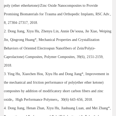
poly (ether etherketone)/Zinc Oxide Nanocomposites to Provide
Promising Biomaterials for Trauma and Orthopedic Implants, RSC Adv.,
8, 27304–27317, 2018.
2. Dong Jiang, Xiyu Hu, Zhenyu Lin, Annie De’sousa, Jie Xiao, Weiping
Jin, Qingrong Huang*, Mechanical Properties and Crystallization
Behaviors of Oriented Electrospun Nanofibers of Zein/Poly(e-
Caprolactone) Composites, Polymer Composites, 39(6), 2151-2159,
2018.
3. Ying Hu, Xiaochen Hou, Xiyu Hu and Dong Jiang*, Improvement in
the mechanical and friction performance of poly(ether ether ketone)
composites by addition of modificatory short carbon fibers and zinc
oxide，High Performance Polymers，30(6) 643–656, 2018.
4. Dong Jiang, Henan Zhan, Xiyu Hu, Jiashuang Luan, and Mei Zhang*,