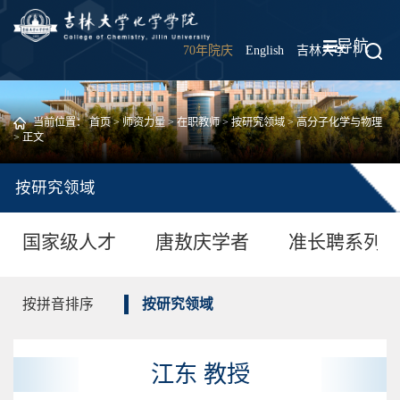
导航
70年院庆
English
吉林大学
|
当前位置：
首页
>
师资力量
>
在职教师
>
按研究领域
>
高分子化学与物理
> 正文
按研究领域
国家级人才
唐敖庆学者
准长聘系列
按拼音排序
按研究领域
江东 教授