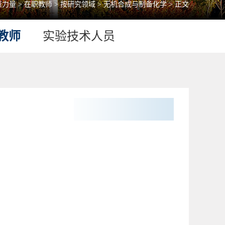
资力量
>
在职教师
>
按研究领域
>
无机合成与制备化学
> 正文
教师
实验技术人员