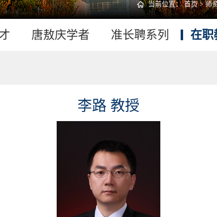
当前位置：
首页
>
师
才
唐敖庆学者
准长聘系列
在职
李路 教授