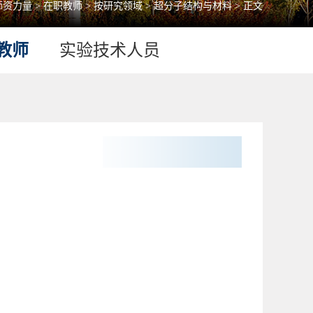
师资力量
>
在职教师
>
按研究领域
>
超分子结构与材料
> 正文
教师
实验技术人员