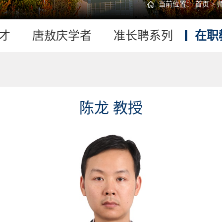
当前位置：
首页
>
才
唐敖庆学者
准长聘系列
在职
陈龙 教授