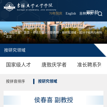
导航
70年院庆
English
吉林大学
|
当前位置：
首页
>
师资力量
>
在职教师
>
按研究领域
>
超分子结构与材料
> 正文
按研究领域
国家级人才
唐敖庆学者
准长聘系列
按拼音排序
按研究领域
侯春喜 副教授