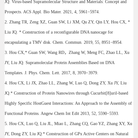
JQ. Virus-based Supramolecular Structure and Materials: Concept and
Prospects. ACS Appl. Bio Mater. 2021, 4, 5961−5974.
2. Zhang TR, Zeng XZ, Guan SW, Li XM, Qu ZY, Qin LY, Hou CX, *
Liu JQ. * Construction of a reconfigurable DNA nanocage for
encapsulating a TMV disk. Chem. Commun. 2019, 55, 8951−8954.
3. Hou CX,* Guan SW, Wang RD，Zhang W, Meng FC, Zhao LL, Xu
JY, Liu JQ. Supramolecular Protein Assemblies Based on DNA
Templates. J. Phys. Chem. Lett. 2017, 8, 3970−3979.
4. Hou CX, Li JX, Zhao LL, Zhang W, Luo Q, Dong ZY, Xu JY, Liu
JQ.* Construction of Protein Nanowires through Cucurbit[8]uril-based
Highly Specific HostGuest Interactions: An Approach to the Assembly of
Functional Proteins. Angew Chem Int Edit 2013, 52, 5590−5593.
5. Hou CX, Luo Q, Liu JL, Miao L, Zhang CQ, Gao YZ, Zhang XY, Xu
JY, Dong ZY, Liu JQ.* Construction of GPx Active Centers on Natural