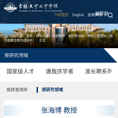
导航
70年院庆
English
吉林大学
|
当前位置：
首页
>
师资力量
>
在职教师
>
按研究领域
>
特种工程塑料（高
性能聚合物合成技术）
> 正文
按研究领域
国家级人才
唐敖庆学者
准长聘系列
按拼音排序
按研究领域
张海博 教授