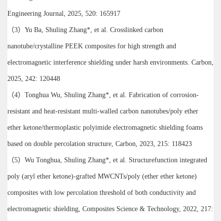
Engineering Journal, 2025, 520: 165917
（3）Yu Ba, Shuling Zhang*, et al. Crosslinked carbon
nanotube/crystalline PEEK composites for high strength and
electromagnetic interference shielding under harsh environments. Carbon,
2025, 242: 120448
（4）Tonghua Wu, Shuling Zhang*, et al. Fabrication of corrosion-
resistant and heat-resistant multi-walled carbon nanotubes/poly ether
ether ketone/thermoplastic polyimide electromagnetic shielding foams
based on double percolation structure, Carbon, 2023, 215: 118423
（5）Wu Tonghua, Shuling Zhang*, et al. Structurefunction integrated
poly (aryl ether ketone)-grafted MWCNTs/poly (ether ether ketone)
composites with low percolation threshold of both conductivity and
electromagnetic shielding, Composites Science & Technology, 2022, 217: