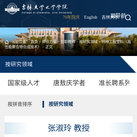
导航
70年院庆
English
吉林大学
|
当前位置：
首页
>
师资力量
>
在职教师
>
按研究领域
>
特种工程塑料（高
性能聚合物合成技术）
> 正文
按研究领域
国家级人才
唐敖庆学者
准长聘系列
按拼音排序
按研究领域
张淑玲 教授