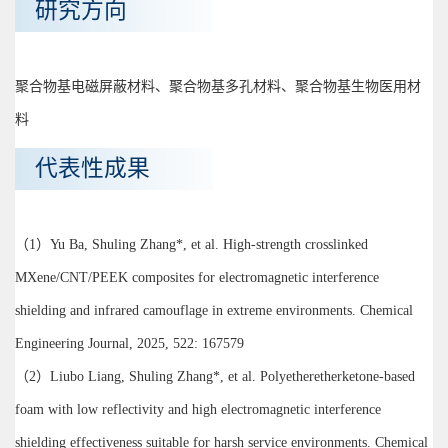
研究方向
聚合物基电磁屏蔽材料、聚合物基多孔材料、聚合物基生物医用材
料
代表性成果
（1）Yu Ba, Shuling Zhang*, et al. High-strength crosslinked
MXene/CNT/PEEK composites for electromagnetic interference
shielding and infrared camouflage in extreme environments. Chemical
Engineering Journal, 2025, 522: 167579
（2）Liubo Liang, Shuling Zhang*, et al. Polyetheretherketone-based
foam with low reflectivity and high electromagnetic interference
shielding effectiveness suitable for harsh service environments. Chemical