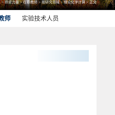
页
>
师资力量
>
在职教师
>
按研究领域
>
理论化学计算
> 正文
教师
实验技术人员