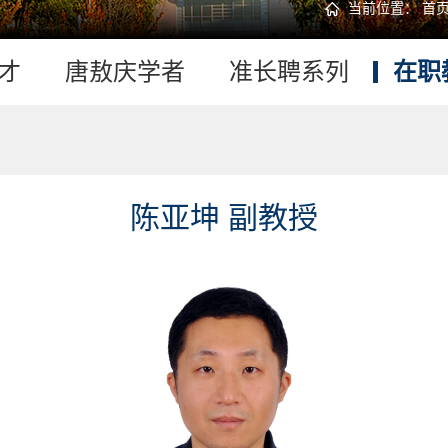
当前位置：
首
才
唐敖庆学者
准长聘系列
在职
陈亚坤 副教授