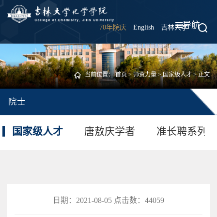
导航
70年院庆
English
吉林大学
|
当前位置：
首页
>
师资力量
>
国家级人才
> 正文
院士
国家级人才
唐敖庆学者
准长聘系列
日期：2021-08-05 点击数：
44059