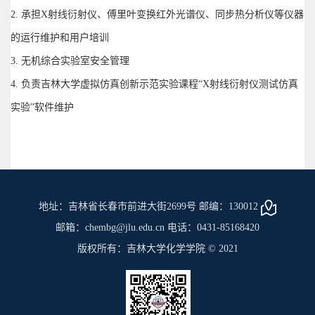
2. 承担X射线衍射仪、傅里叶变换红外光谱仪、同步热分析仪等仪器
的运行维护和用户培训
3. 无机综合实验室安全管理
4. 负责吉林大学虚拟仿真创新示范实验课程“X射线衍射仪测试仿真
实验”软件维护
地址：吉林省长春市前进大街2699号 邮编：130012
邮箱：chembg@jlu.edu.cn 电话：0431-85168420
版权所有：吉林大学化学学院 © 2021