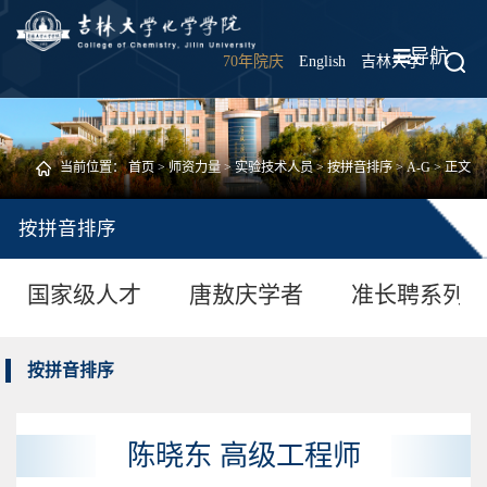
导航
70年院庆
English
吉林大学
|
当前位置：
首页
>
师资力量
>
实验技术人员
>
按拼音排序
>
A-G
> 正文
按拼音排序
国家级人才
唐敖庆学者
准长聘系列
按拼音排序
陈晓东 高级工程师