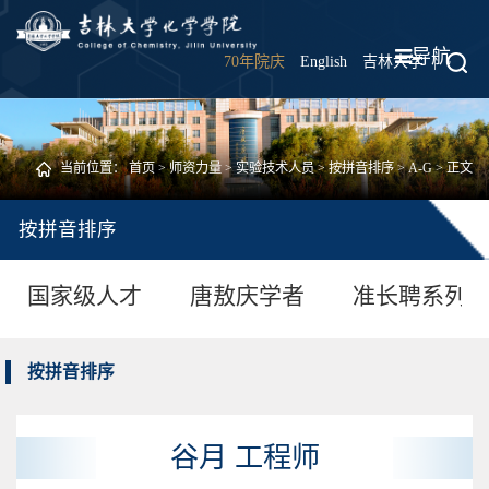
导航
70年院庆
English
吉林大学
|
当前位置：
首页
>
师资力量
>
实验技术人员
>
按拼音排序
>
A-G
> 正文
按拼音排序
国家级人才
唐敖庆学者
准长聘系列
按拼音排序
谷月 工程师