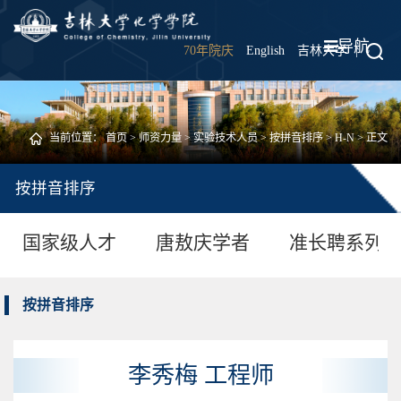
导航
70年院庆
English
吉林大学
|
当前位置：
首页
>
师资力量
>
实验技术人员
>
按拼音排序
>
H-N
> 正文
按拼音排序
国家级人才
唐敖庆学者
准长聘系列
按拼音排序
李秀梅 工程师