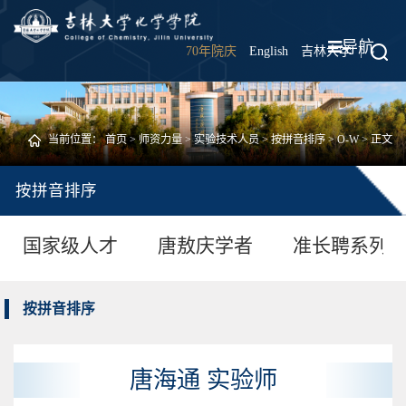
导航
70年院庆
English
吉林大学
|
当前位置：
首页
>
师资力量
>
实验技术人员
>
按拼音排序
>
O-W
> 正文
按拼音排序
国家级人才
唐敖庆学者
准长聘系列
按拼音排序
唐海通 实验师