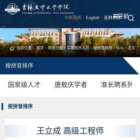
导航
70年院庆
English
吉林大学
|
当前位置：
首页
>
师资力量
>
实验技术人员
>
按拼音排序
>
O-W
> 正文
按拼音排序
国家级人才
唐敖庆学者
准长聘系列
按拼音排序
王立成 高级工程师