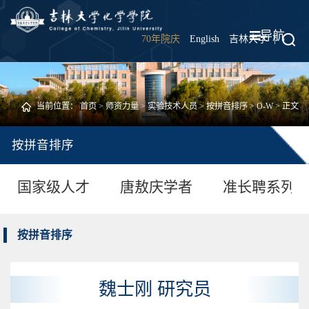
导航
70年院庆
English
吉林大学
|
当前位置：
首页
>
师资力量
>
实验技术人员
>
按拼音排序
>
O-W
> 正文
按拼音排序
国家级人才
唐敖庆学者
准长聘系列
按拼音排序
魏士刚 研究员