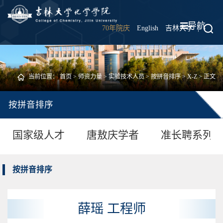
导航
70年院庆
English
吉林大学
|
当前位置：
首页
>
师资力量
>
实验技术人员
>
按拼音排序
>
X-Z
> 正文
按拼音排序
国家级人才
唐敖庆学者
准长聘系列
按拼音排序
薛瑶 工程师