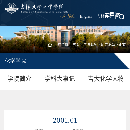
导航
70年院庆
English
吉林大学
|
当前位置：
首页
>
学院概况
>
历史沿革
> 正文
化学学院
学院简介
学科大事记
吉大化学人物
2001.01