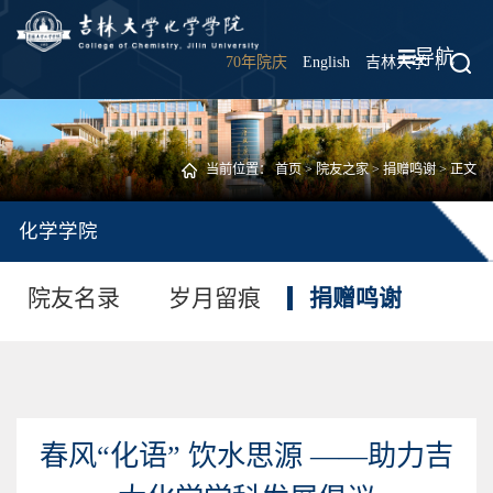
导航
70年院庆
English
吉林大学
|
当前位置：
首页
>
院友之家
>
捐赠鸣谢
> 正文
化学学院
院友名录
岁月留痕
捐赠鸣谢
春风“化语” 饮水思源 ——助力吉