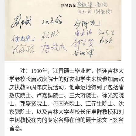
注：1990年，江雷硕士毕业时，恰逢吉林大
学老校长唐敖庆院士的好友和学生来校参加唐敖
庆执教50周年庆祝活动，他幸运地得到了包括唐
敖庆院士、卢嘉锡院士、王大珩院士、徐光宪院
士、郭燮贤院士、母国光院士、江元生院士、沈
家骢院士，以及吉林大学老校长伍卓群教授和刘
中树教授在内的专家名师在他的硕士论文上签名
留念。