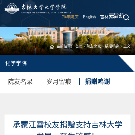
导航
70年院庆
English
吉林大学
|
当前位置：
首页
>
院友之家
>
捐赠鸣谢
> 正文
化学学院
院友名录
岁月留痕
捐赠鸣谢
承蒙江雷校友捐赠支持吉林大学