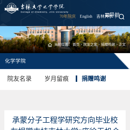
导航
70年院庆
English
吉林大学
|
当前位置：
首页
>
院友之家
>
捐赠鸣谢
> 正文
化学学院
院友名录
岁月留痕
捐赠鸣谢
承蒙分子工程学研究方向毕业校