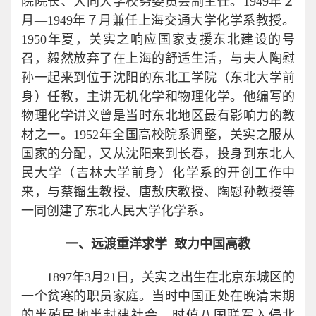
院院长、大同大学校务委员会副主任。1949年２
月—1949年７月兼任上海交通大学化学系教授。
1950年夏，关实之响应国家支援东北建设的号
召，毅然放弃了在上海的舒适生活，与夫人陶慰
孙一起来到位于沈阳的东北工学院（东北大学前
身）任教，主讲无机化学和物理化学。他编写的
物理化学讲义曾是当时东北地区最有影响力的教
材之一。1952年全国高校院系调整，关实之服从
国家的分配，又从沈阳来到长春，投身到东北人
民大学（吉林大学前身）化学系的开创工作中
来，与蔡镏生教授、唐敖庆教授、陶慰孙教授等
一同创建了东北人民大学化学系。
一、远渡重洋求学 致力中国高教
1897年3月21日，关实之出生在北京东城区的
一个贫寒的职员家庭。当时中国正处在晚清末期
的半殖民地半封建社会，时值八国联军入侵北