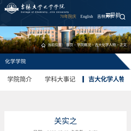
导航
70年院庆
English
吉林大学
|
当前位置：
首页
>
学院概况
>
吉大化学人物
> 正文
化学学院
学院简介
学科大事记
吉大化学人物
关实之