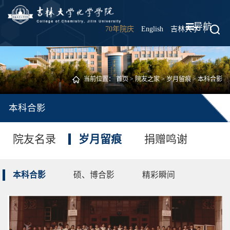
导航
70年院庆
English
吉林大学
|
当前位置：
首页
>
院友之家
>
岁月留痕
>
本科合影
本科合影
院友名录
岁月留痕
捐赠鸣谢
本科合影
硕、博合影
精彩瞬间