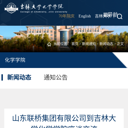
导航
70年院庆
English
吉林大学
|
当前位置：
首页
>
新闻通知
>
新闻动态
> 正文
化学学院
新闻动态
通知公告
山东联桥集团有限公司到吉林大