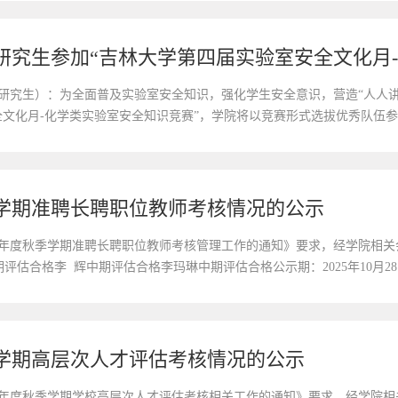
研究生）：为全面普及实验室安全知识，强化学生安全意识，营造“人人
全文化月-化学类实验室安全知识竞赛”，学院将以竞赛形式选拔优秀队伍
构）全体在读硕士研究生、博士研究生。二、组队方式以团队形式报名参赛，
季学期准聘长聘职位教师考核情况的公示
25年度秋季学期准聘长聘职位教师考核管理工作的通知》要求，经学院相
评估合格李 辉中期评估合格李玛琳中期评估合格公示期：2025年10月28
具实名以书面或电子邮件形式向学院反映。学院联系人：郭芮兵办公地点：唐敖庆楼
季学期高层次人才评估考核情况的公示
25年度秋季学期学校高层次人才评估考核相关工作的通知》要求，经学院