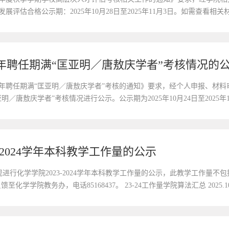
展评估合格公示期：2025年10月28日至2025年11月3日。如需查看
学院联系人：郭芮兵办公地点：唐敖庆楼A202室联系电话：0431-85168436
5年聘任期满“匡亚明／唐敖庆学者”考核情况的
25年聘任期满“匡亚明／唐敖庆学者”考核的通知》要求，经个人申报、材
亚明／唐敖庆学者”考核情况进行公示。公示期为2025年10月24日至2025
异议，请在公示期内具实名以书面或电子邮件形式向学院反映。学院联系人：郭
-2024学年本科教学工作量的公示
行化学学院2023-2024学年本科教学工作量的公示，此教学工作量不包
馈至化学学院教务办，电话85168437。 23-24工作量学院算法汇总 2025.