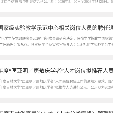
评估合格施 睿中期评估合格公示期：2026年5月20日至2026年5月2
形式向学院反映。学院联系人：郭芮兵办公地点：唐敖庆楼A202室联系电话：
国家级实验教学示范中心相关岗位人员的聘任
林大学化学学院党政联席会2026年第4次会议研究决定，任命学学院化学国
主任助理：邹永存。各实验平台及实验室负责人：1.无机化学实验平台主
刘庆文；3.分析化学实验平台主任：贾琼，副主任：马强、陈艳华、郑海娇
6年度“匡亚明／唐敖庆学者”人才岗位拟推荐人
26年度吉林大学“匡亚明／唐敖庆学者”人才岗位聘任工作的通知》要求，
年度吉林大学“匡亚明／唐敖庆学者”拟推荐人选进行公示。公示期为2026年3
。如对公示人选有异议，请在公示期内具实名以书面或电子邮件形式向学院