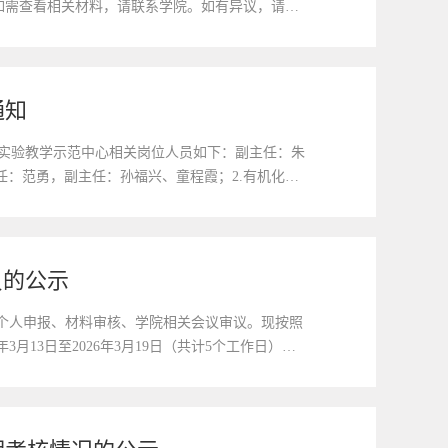
6日。如需查看相关材料，请联系学院。如有异议，请在
0431-85168436电子邮箱：
通知
家级实验教学示范中心相关岗位人员如下：副主任：朱
任：范勇，副主任：孙福兴、童程霞；2.有机化学
、李松芮；4.物理化学实验平台主任：朱万...
员的公示
经个人申报、材料审核、学院相关会议审议。现按照
月13日至2026年3月19日（共计5个工作日），
反映。学院联系人：郭芮兵办公地点：唐敖庆...