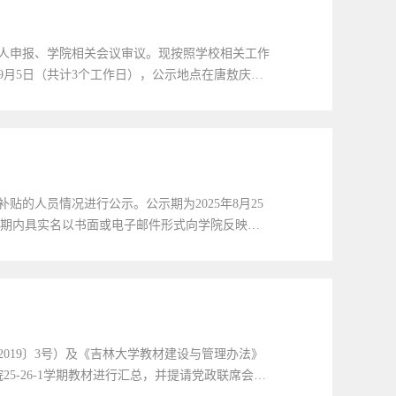
个人申报、学院相关会议审议。现按照学校相关工作
5年9月5日（共计3个工作日），公示地点在唐敖庆楼
郭芮兵办公地点：唐敖庆楼A202室联系电话：
的人员情况进行公示。公示期为2025年8月25
公示期内具实名以书面或电子邮件形式向学院反映。
n吉林大学化学学院2025年8月25
019〕3号）及《吉林大学教材建设与管理办法》
5-26-1学期教材进行汇总，并提请党政联席会，