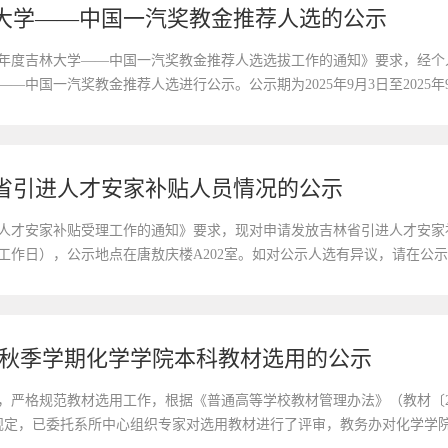
林大学——中国一汽奖教金推荐人选的公示
25年度吉林大学——中国一汽奖教金推荐人选选拔工作的通知》要求，经
学——中国一汽奖教金推荐人选进行公示。公示期为2025年9月3日至202
异议，请在公示期内具实名以书面或电子邮件形式向学院反映。学院联系人：
省引进人才安家补贴人员情况的公示
人才安家补贴受理工作的通知》要求，现对申请发放吉林省引进人才安家补贴
计3个工作日），公示地点在唐敖庆楼A202室。如对公示人选有异议，请在
楼A202室联系电话：0431-85168436电子邮箱：guorb@jlu.edu.c
26学年秋季学期化学学院本科教材选用的公示
，严格规范教材选用工作，根据《普通高等学校教材管理办法》（教材〔2
文件规定，已委托系所中心组织专家对选用教材进行了评审，教务办对化学学院2