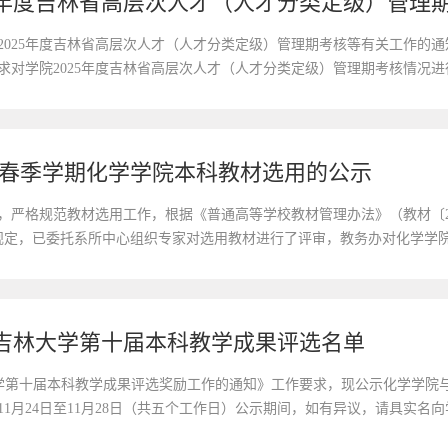
25年度吉林省高层次人才（人才分类定级）管理
2025年度吉林省高层次人才（人才分类定级）管理期考核等有关工作的
对学院2025年度吉林省高层次人才（人才分类定级）管理期考核情况进行公示。
点在唐敖庆楼A202室。如对公示情况有异议，请在公示期内具实名以书
26学年春季学期化学学院本科教材选用的公示
，严格规范教材选用工作，根据《普通高等学校教材管理办法》（教材〔2
文件规定，已委托系所中心组织专家对选用教材进行了评审，教务办对化学学院2
坚持正确的政治导向方面进行审核后，均无异议。现予公示，公示期2025年
吉林大学第十届本科教学成果评选名单
第十届本科教学成果评选奖励工作的通知》工作要求，现公示化学学院
年11月24日至11月28日（共五个工作日）公示期间，如有异议，请具实名
7办公地点：唐敖庆楼A203 第十届教学成果奖申报材料.rar 附件4.吉林大学