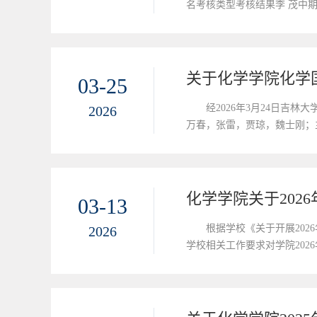
名考核类型考核结果李 茂中期
公示期内具实名以书面或电子邮件
guorb@jlu.edu...
关于化学学院化学
03-25
经2026年3月24日吉
2026
万春，张雷，贾琼，魏士刚；
实验平台主任：王博，副主任：
化学学院关于202
03-13
根据学校《关于开展20
2026
学校相关工作要求对学院2026
公示地点在唐敖庆楼A202室