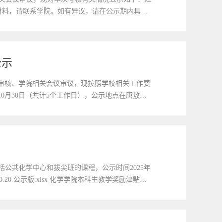
相关材料，请联系学院。如有异议，请在公示期内具实
电子邮箱：guorb@jlu.edu.cn吉林大学...
公示
料审核、学院相关会议审议，现按照学校相关工作要
年10月30日（共计5个工作日），公示地点在唐敖庆
芮兵办公地点：唐敖庆楼A202室联系电话...
括公共化学中心和拔尖班的课程，公示时间2025年
10.20 公示版.xlsx 化学学院本科生教学奖励津贴分