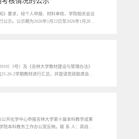
期考核情况的公示
通知》要求，经个人申报、材料审核、学院相关会议
公示期为2026年1月22日至2026年1月28日
面或电子邮件形式向学院反映。学院联系人：郭芮
019〕3号）及《吉林大学教材建设与管理办法》
5-26-2学期教材进行汇总，并提请党政联席会，
12月10日-12日，如有异议，请反馈至化学
与公共化学中心申报吉林大学第十届本科教学成果
向学院本科教务工作办公室反映。联 系 人：高焓联
第十届本科教学成果奖推荐汇总表 化学学院.xls