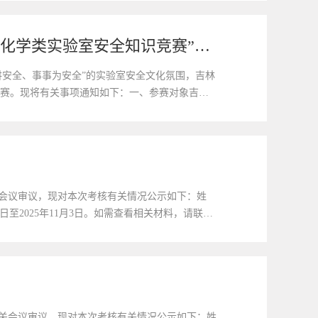
关于选拔化学学院研究生参加“吉林大学第四届实验室安全文化月-化学类实验室安全知识竞赛”的通知
讲安全、事事为安全”的实验室安全文化氛围，吉林
参赛。现将有关事项通知如下：一、参赛对象吉林
每支队伍由3名成员组成（其中博士生至...
关会议审议，现对本次考核有关情况公示如下：姓
日至2025年11月3日。如需查看相关材料，请联系
A202室联系电话：0431-85168436
相关会议审议，现对本次考核有关情况公示如下：姓