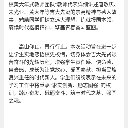
校黄大年式教师团队
”
教师代表
详细讲述
唐敖庆、
朱光亚
、黄大年
等
吉大先贤的崇高精神与感人故
事，勉励
同学们
树立远大理想，练就报国本领，
赓续时代楷模精神，擘画青春奋斗蓝图。
高山仰止，景行行止。
本次活动旨在
进一步
让学生实地感悟校史校情，切身体会吉大先贤艰
苦奋斗的光辉历程，增强学生责任感、使命感、
自豪感，成长为让党放心、爱国奉献、担当民族
复兴重任的时代新人。学生们纷纷表示在未来的
学习工作中将秉承
“求实创新、励志图强”的校
训，踔厉奋发、砥砺奋斗，筑牢时代之基、强国
之魂。