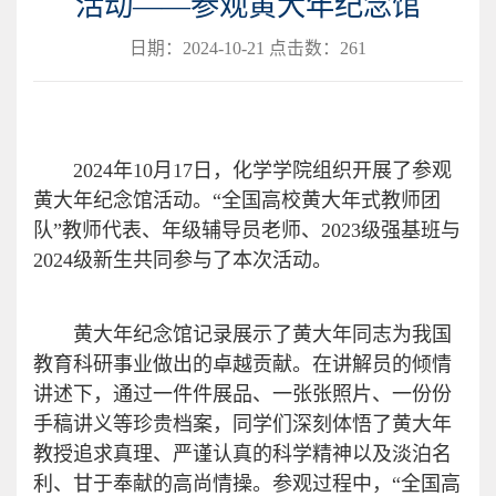
活动——参观黄大年纪念馆
日期：2024-10-21 点击数：
261
2024年10月17日，化学学院组织开展了参观
黄大年纪念馆活动。“
全国高校黄大年式教师团
队
”
教师代表、年级辅导员老师
、
2023级强基班与
2024级
新生
共同参与了本次活动。
黄大年纪念馆记录展示了黄大年同志为我国
教育科研事业做出的卓越贡献。
在讲解员的倾情
讲述下，通过
一件件展品、一张张照片、一份份
手稿讲义等珍贵档案
，同学们
深刻
体悟
了黄大年
教授追求真理、严谨认真的科学精神
以及
淡泊名
利、甘于奉献的高尚情操
。参观过程中，
“
全国高