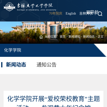
导航
70年院庆
English
吉林大学
|
当前位置：
首页
>
新闻通知
>
新闻动态
> 正文
化学学院
新闻动态
通知公告
化学学院开展“爱校荣校教育”主题