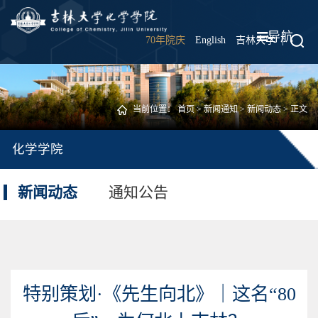
导航
70年院庆
English
吉林大学
|
当前位置：
首页
>
新闻通知
>
新闻动态
> 正文
化学学院
新闻动态
通知公告
特别策划·《先生向北》｜这名“80