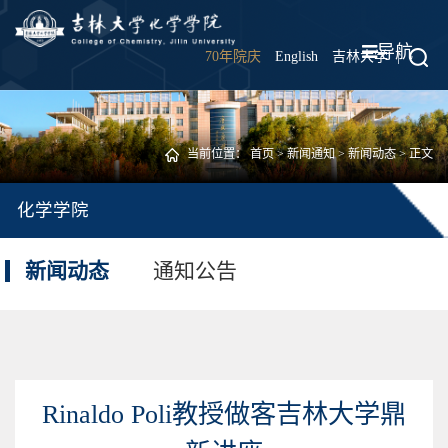
导航
70年院庆
English
吉林大学
|
当前位置：
首页
>
新闻通知
>
新闻动态
> 正文
化学学院
新闻动态
通知公告
Rinaldo Poli教授做客吉林大学鼎