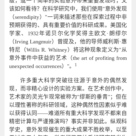
级，或一个简单的实验意外带来重要发现时，又
该如何看待？在科学研究中，我们使用"意外发现
（serendipity）"一词来描述那些在探索过程中非
预期获得的、具有重要价值的科研成果。美国化
学家、1932年诺贝尔化学奖得主欧文·朗缪尔
（Irving Langmuir）曾提及，他的导师威利斯·惠
特尼（Willis R. Whitney）将这种现象定义为"从
意外事件中获益的艺术（the art of profiting from
1
unexpected occurrences）"。
许多重大科学突破往往源于意外的偶然发
现，而非精心设计的实验方案。在艺术创作中，
艺术家的灵光乍现常被称为"缪斯的垂青"；但在
以理性著称的科研领域，这种偶然性因素似乎难
以获得认同——难道所有重大科学发现不都来自
精密计算与严谨推演吗？事实并非如此。纵观科
学史，意外发现催生的重大成果不胜枚举，以至