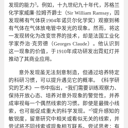
3
发现的能力
。例如，十九世纪九十年代，苏格兰
化学家威廉·拉姆齐爵士（Sir William Ramsay，因
发现稀有气体获1904年诺贝尔化学奖）观察到稀
有气体在气体放电管中发光的现象。然而，将这
一发现转化为改变世界的技术，却是法国工业化
学家乔治·克劳德（Georges Claude）。他认识到
这一现象的价值，于1910年成功研发出霓虹灯并
推动了其商业应用。
意外发现虽无法刻意制造，但通过培养特定
的科研习惯，可以提升遇见它的概率。《科学研
究的艺术》一书中指出，“我们需要训练观察力、
保持开放心态、培养对意外现象的警觉性，并养
成审视每一个偶然线索的习惯。即使是最微小线
5
索，也可能促成重大的科学发现。”
提升感知的
敏锐度，留意研究中相关或看似无关的线索，并
尝试将不同线索或现象相互联系。尝试思考：有