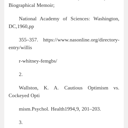
Biographical Memoir;
National Academy of Sciences: Washington,
DC,1960,pp
355–357. https://www.nasonline.org/directory-
entry/willis
r-whitney-femgbs/
2.
Wallston, K. A. Cautious Optimism vs.
Cockeyed Opti
mism.Psychol. Health1994,9, 201–203.
3.