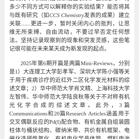
多少不同方式可以解释你的实验结果？能否将其
与既有研究（如
CCS Chemistry
发表的成果）建立
关联......更进一步，暂时关闭内心的批判，让思
维无所束缚、自由流动，不要过早否定任何想
法。坚持记录观察到的现象和突发灵感，这些笔
记很可能在未来某天成为新发现的起点。
2025年第6期开篇是两篇Mini-Reviews，分别
是1）大连理工大学彭孝军、深圳大学陈小强等关
于用于疾病诊疗的近红外二区化学发光材料的综
述文章；2）华中师范大学肖文精、上海科技大学
左智伟、华中师范大学陆良秋等关于不对称有机
光化学合成的综述文章。此外，3篇
Communications和20篇Research Articles涵盖用于
交叉偶联反应的Pd(I)配合物、有机金属自组装圆
柱体与桶状结构、碳纳米带、共价有机框架、电
催化选择性氧化、有机电化学晶体管、燃料电池