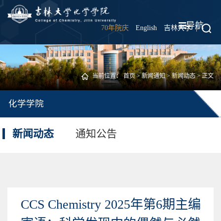
导航
70年院庆
English
吉林大学
|
当前位置：
首页
>
新闻通知
>
新闻动态
> 正文
化学学院
新闻动态
通知公告
CCS Chemistry 2025年第6期主编