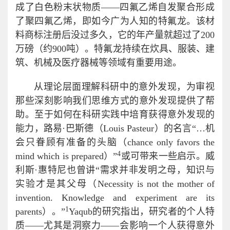
成了白色粉末状物质——四氟乙烯自发聚合形成
了聚四氟乙烯，即如今广为人知的特氟龙。该材
料商标注册后没过多久，它的年产量就超过了200
万磅（约900吨）。特氟龙持续在炊具、服装、建
筑、机械及医疗器械等领域有重要用途。
从理论层面理解科研中的意外发现，为审视
那些深刻影响我们思维方式的意外发现提供了帮
助。至于如何在科研实践中培育获得意外发现的
能力，路易·巴斯德（Louis Pasteur）的名言“…机
会只眷顾有准备的头脑（chance only favors the
4
mind which is prepared）”
或可带来一些启示。威
利斯·惠特尼也曾讲“需求并非发明之母，知识与
实验才是其父母（Necessity is not the mother of
invention. Knowledge and experiment are its
1
parents）。”
Yaqub的研究指出，研究者的个人特
质——尤其是洞察力——会影响一个人获得意外