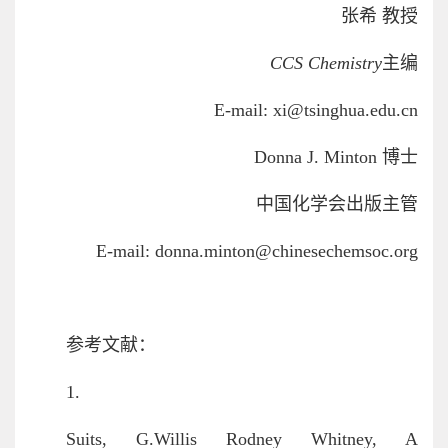
张希 教授
CCS Chemistry
主编
E-mail: xi@tsinghua.edu.cn
Donna J. Minton 博士
中国化学会出版主管
E-mail: donna.minton@chinesechemsoc.org
参考文献：
1.
Suits, G.Willis Rodney Whitney, A