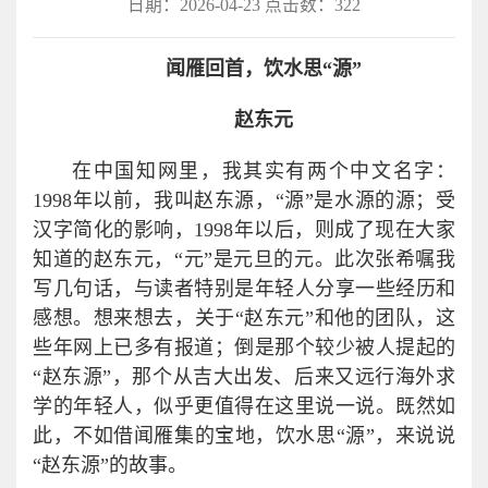
日期：2026-04-23 点击数：
322
闻雁回首，饮水思“源”
赵东元
在中国知网里，我其实有两个中文名字：
1998年以前，我叫赵东源，“源”是水源的源；受
汉字简化的影响，1998年以后，则成了现在大家
知道的赵东元，“元”是元旦的元。此次张希嘱我
写几句话，与读者特别是年轻人分享一些经历和
感想。想来想去，关于“赵东元”和他的团队，这
些年网上已多有报道；倒是那个较少被人提起的
“赵东源”，那个从吉大出发、后来又远行海外求
学的年轻人，似乎更值得在这里说一说。既然如
此，不如借闻雁集的宝地，饮水思“源”，来说说
“赵东源”的故事。