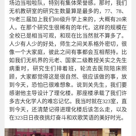
场边当啦啦队，特别有集体荣誉感。那时，我们
无机教研室的研究生数量算是最多的，77、78、
79老三届加上我们80级升学上来的，大概有20来
人。在那个研究生很稀有的年代，这样的规模在
全校已是相当可观，和现在比当然就不算多了。
人少有人少的好处，师生之间关系格外密切，很
像一个大家庭，彼此之间有事都会互相帮持。比
如我们无机界的元老、国家二级教授关实之先生
病重时，研究生们排着班，轮流去医院陪床照
顾，大家都觉得这是很自然、很应该做的事，放
到今天，恐怕已很难想象。说到关先生，我们要
感谢他主导设计了理化楼。那座楼承载了我们许
多吉大化学人的难忘记忆。我当时就在323室，直
到今天，还清楚记得进理化楼后该怎么走，以及
在323日日夜夜挑灯奋斗和欢歌笑语的美好时光。