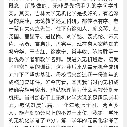
概念，所能做的，无非是先把手头的学问学扎
实。其实，吉林大学无机化学是极好的，有着深
厚的底蕴，无论教学还是科研，都传承有序。老
一辈有关实之先生，往下有徐如人、庞文琴、杜
尧国、曹锡章、屠昆岗、刘学铭、裘式纶、宋天
佑、岳勇、霍启升、孟宪平，现在有大家熟知的
冯守华、于吉红、徐家宁、肖丰收、陈接胜等一
批优秀学者和教学名师。我进入无机班后，接受
了非常扎实的训练，这为我后来从事无机合成研
究打下了坚实基础。母校后来给过我一份当年的
成绩册复印件，如今再看，其实我当时的无机成
绩确实相当突出，也就能理解为什么会被分到无
机班。当时给我们上无机化学大课的是屠昆岗老
师，考试难度很高。一个年级七个班、两百多
人，能考到90分以上的不过十来位。我第一学年
的无机化学考了93分，第二学年的元素化学考了