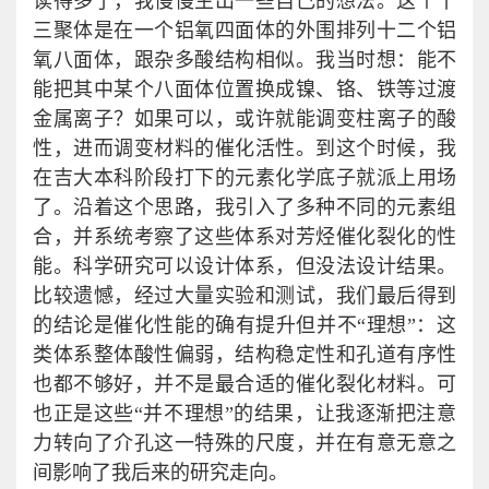
读得多了，我慢慢生出一些自己的想法。这个十
三聚体是在一个铝氧四面体的外围排列十二个铝
氧八面体，跟杂多酸结构相似。我当时想：能不
能把其中某个八面体位置换成镍、铬、铁等过渡
金属离子？如果可以，或许就能调变柱离子的酸
性，进而调变材料的催化活性。到这个时候，我
在吉大本科阶段打下的元素化学底子就派上用场
了。沿着这个思路，我引入了多种不同的元素组
合，并系统考察了这些体系对芳烃催化裂化的性
能。科学研究可以设计体系，但没法设计结果。
比较遗憾，经过大量实验和测试，我们最后得到
的结论是催化性能的确有提升但并不“理想”：这
类体系整体酸性偏弱，结构稳定性和孔道有序性
也都不够好，并不是最合适的催化裂化材料。可
也正是这些“并不理想”的结果，让我逐渐把注意
力转向了介孔这一特殊的尺度，并在有意无意之
间影响了我后来的研究走向。