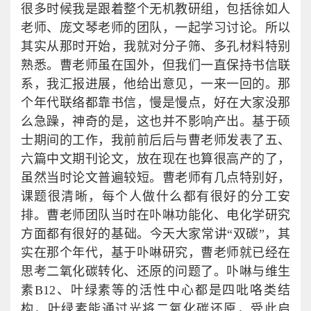
很多时候我是跟着整个无机教研组，包括徐如人
老师、庞文琴老师的团队，一起学习讨论。所以
其实从那时开始，我就对分子筛、多孔材料特别
熟悉。曹老师虽在国外，但我们一直保持书信联
系，我汇报进展，他给出意见，一来一回的。那
个年代联络都靠书信，慢是慢点，好在大家没那
么急躁，神奇的是，这也并不影响产出。基于硕
士期间的工作，我前前后后与曹老师发表了五、
六篇中文期刊论文，放在现在也算很高产的了，
虽然当时论文普遍较短。曹老师有几点特别好，
课题很清晰，每个人做什么都有很好的分工安
排。曹老师团队当时在卟啉功能化、电化学研究
方面都有很好的基础。今天大家常讲“双碳”，其
实在那个年代，基于卟啉研究，曹老师就已经在
思考二氧化碳转化、还原的问题了。卟啉与维生
素B12、叶绿素等的活性中心都是四吡咯类结
构，叶绿素能通过光将二氧化碳还原，受此启