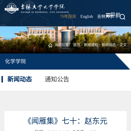
导航
70年院庆
English
吉林大学
|
当前位置：
首页
>
新闻通知
>
新闻动态
> 正文
化学学院
新闻动态
通知公告
《闻雁集》七十：赵东元