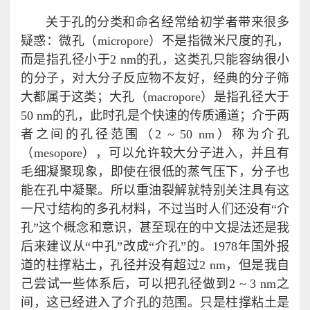
关于孔的分类和命名经常给初学者带来很多
疑惑：微孔（micropore）不是指微米尺度的孔，
而是指孔径小于2 nm的孔，这类孔只能容纳很小
的分子，对大分子反应物不友好，经典的分子筛
大都属于这类；大孔（macropore）是指孔径大于
50 nm的孔，此时孔是个快速的传质通道；介于两
者之间的孔径范围（2 ~ 50 nm）称为介孔
（mesopore），可以允许较大分子进入，并且有
毛细凝聚现象，即使在很低的蒸气压下，分子也
能在孔中凝聚。所以重油裂解就特别关注具有这
一尺寸结构的多孔材料，不过当时人们还没有“介
孔”这个概念和意识，甚至现在的中文提法还是我
后来建议从“中孔”改成“介孔”的。1978年国外报
道的柱撑粘土，孔径并没有超过2 nm，但是我自
己尝试一些体系后，可以把孔径做到2 ~ 3 nm之
间，这已经进入了介孔的范围。只是柱撑粘土是