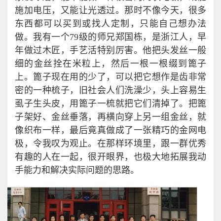
施加电压，又能让光透过。那时不像今天，很多
东西都可以买到或找人定制，只能自己想办法
做。我有一个79级的师兄郑国栋，是浙江人，早
年做过木匠，手艺活特别厉害。他把头发丝一般
细的金丝拴在米粒上，然后一根一根缀到篦子
上。篦子现在用的少了，可以把它想作是齿非常
密的一种梳子，旧社会人们洗澡少，头上容易生
虱子生头皮，用篦子一梳就把它们清掉了。把篦
子架好、金丝垂落，再横向穿上另一组金丝，就
像织布一样，最后竟真做成了一张精巧的金网电
极，令我叹为观止。在那样环境里，跟一群优秀
有趣的人在一起，很开眼界，也极大地拓展我动
手能力和解决实际问题的思路。