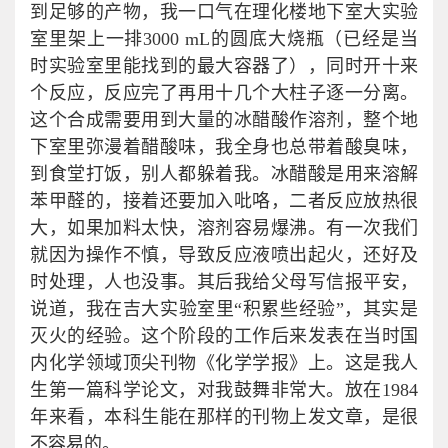
到足够的产物，我一口气在理化楼地下室大实验
室里架上一排3000 mL的圆底大烧瓶（已经是当
时实验室里能找到的最大容器了），同时开十来
个反应，反应完了再用十几个大柱子逐一分离。
这个合成需要用到大量的冰醋酸作溶剂，整个地
下室里弥漫着醋酸味，我全身也总带着酸臭味，
到食堂打饭，别人都躲着我。冰醋酸是用来溶解
苯甲醛的，接着还要加入吡咯，二者反应放热很
大，如果加料太快，溶剂容易爆沸。有一次我们
就因为操作不慎，导致反应液喷出起火，还好及
时处理，人也没事。其后我给父母写信报平安，
说道，我在吉大实验室里“积累些经验”，其实是
灭火的经验。这个阶段的工作后来发表在当时国
内化学领域顶尖刊物《化学学报》上。这是我人
生第一篇科学论文，对我鼓舞非常大。放在1984
年来看，本科生能在那样的刊物上发文章，是很
不容易的。