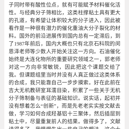
子同时带有酸性位点，就有可能赋予材料催化活
性。与经典分子筛相比，这类柱撑粘土具有更大
的孔道，有希望让体积较大的分子进入，因此被
看作是一种很有潜力的催化重油大分子裂化的材
料。国外的前沿进展传到国内总有一定滞后，到
了1987年前后，国内大概也只有北京石科院的闵
恩泽老师等少数人开始关注这一方向。石油催化
始终是大连化物所的重要研究领域之一，郭老师
对这一方向非常敏锐，因此把这个课题交给了
我。但课题组里当时并没有人真正做过这类体系
的合成，我只能靠自己一步步摸索。好在此前在
吉大无机教研室耳濡目染，积累了一些关于无机
分子筛制备与表征的基础知识。说实话，起初并
没有想着怎么“创新”，而是先老老实实按文献去
做，学习如何合成羟基铝十三聚体，然后插层到
粘土中，尽量重复前人的结果。做得多了，文献