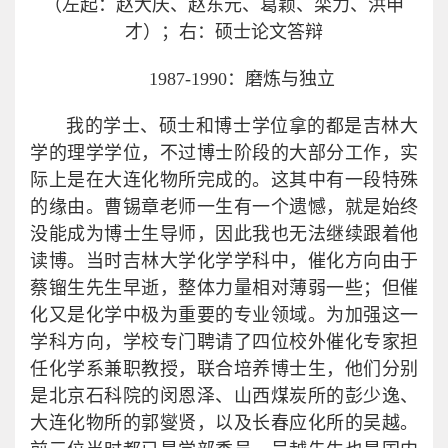
（左起：赵大庆、赵东元、葛颖、栾力、洪申
才）；右：硕士论文答辩
1987-1990：磨炼与独立
我的学士、硕士和博士学位拿的都是吉林大
学的理学学位，不过博士阶段的大部分工作，实
际上是在大连化物所完成的。这其中有一段特殊
的缘由。曹锡章老师一生有一个遗憾，就是始终
没能成为博士生导师，因此我也无法继续跟着他
读博。当时吉林大学化学学科中，催化方向由于
蔡镏生先生早逝，整体力量相对薄弱一些；但催
化又是化学中极为重要的专业领域。为加强这一
学科方向，学校专门聘请了四位校外催化专家担
任化学系兼职教授，联合培养博士生，他们分别
是北京石科院的闵恩泽、山西煤炭所的彭少逸、
大连化物所的郭燮贤，以及长春应化所的吴越。