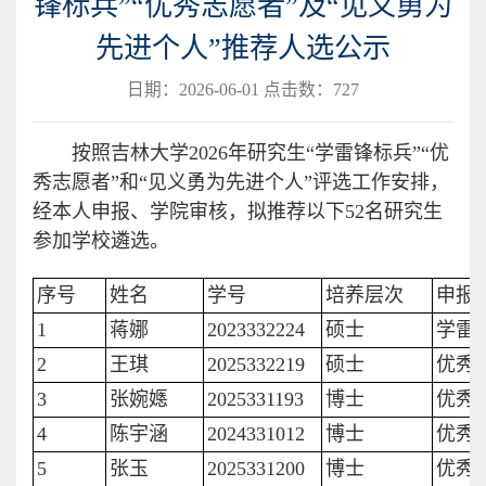
锋标兵”“优秀志愿者”及“见义勇为
先进个人”推荐人选公示
日期：2026-06-01 点击数：
727
按照吉林大学2026年研究生“学雷锋标兵”“优
秀志愿者”和“见义勇为先进个人”评选工作安排，
经本人申报、学院审核，拟推荐以下52名研究生
参加学校遴选。
序号
姓名
学号
培养层次
申报
1
蒋娜
2023332224
硕士
学雷
2
王琪
2025332219
硕士
优秀
3
张婉嫕
2025331193
博士
优秀
4
陈宇涵
2024331012
博士
优秀
5
张玉
2025331200
博士
优秀