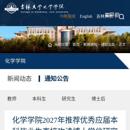
导航
70年院庆
English
吉林大学
|
当前位置：
首页
>
新闻通知
>
通知公告
> 正文
化学学院
新闻动态
通知公告
教师
本科生
研究生
博士后
化学学院2027年推荐优秀应届本