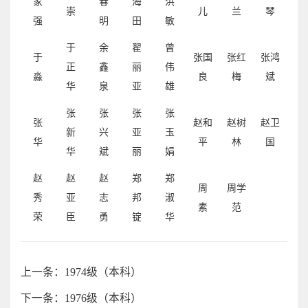
家
春
海
洪
崇
儿
兰
琴
强
明
田
敏
于
余
翟
曾
于
张国
张红
张鸿
正
鑫
丽
伟
淼
良
梅
斌
华
泉
亚
雄
张
张
张
张
张
赵和
赵树
赵卫
新
兴
亚
玉
华
平
林
国
华
斌
丽
娟
赵
赵
赵
郑
郑
周
周学
秀
亚
志
邦
淑
素
范
荣
臣
勇
锭
华
上一条：1974级（本科）
下一条：1976级（本科）