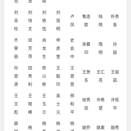
亮
龙
顺
刘
刘
刘
刘
卢
鲁连
陆
朴贵
吉
培
铁
现
凤
胜
晓
金
柱
文
忱
明
齐
邱
尚
申
史
宋春
隋
孙
荣
芳
龙
彦
会
印
明
丽
丽
萍
生
奎
中
孙
田
佟
王
王
王贺
王汇
王丽
思
秀
以
聪
恩
东
亮
茹
贤
利
彬
玲
思
王
王
王
吴
邢
徐秀
许希
许宪
文
晓
玉
士
和
廷
望
华
彪
峰
兰
元
平
薛
杨
杨
杨
杨
姚乔
姚素
姚秀