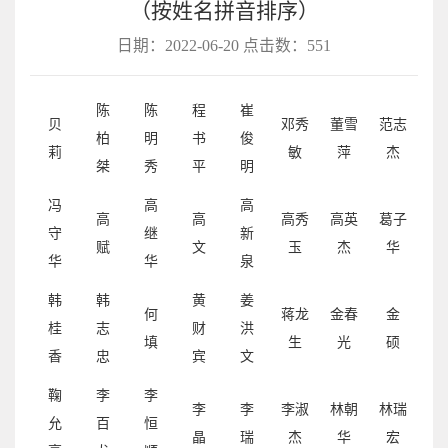
（按姓名拼音排序）
日期：2022-06-20 点击数：
551
陈
陈
程
崔
贝
邓秀
董雪
范志
柏
明
书
俊
莉
敏
萍
杰
桀
秀
平
明
冯
高
高
高
高
高秀
高英
葛子
守
继
新
赋
文
玉
杰
华
华
华
泉
韩
韩
黄
姜
何
蒋龙
金春
金
桂
志
财
洪
填
生
光
硕
香
忠
宾
文
鞠
李
李
李
李
李淑
林朝
林瑞
允
百
恒
晶
瑞
杰
华
宏