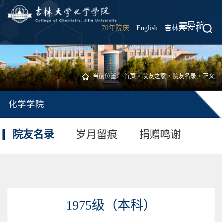
导航
70年院庆
English
吉林大学
|
当前位置：
首页
>
院友之家
>
院友名录
> 正文
化学学院
院友名录
岁月留痕
捐赠鸣谢
1975级（本科）